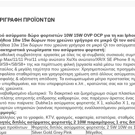
ΡΙΓΡΑΦΉ ΠΡΟΪΌΝΤΩΝ
ρό ασύρματο δώρο φορτιστών 10W 15W OVP OCP για τη και Ipho
ήθεια 10w 15w δώρων που χρεώνει γρήγορα σε μικρό Qi τον ασύρ
ήθεια 10w 15w δώρων που χρεώνει γρήγορα σε μικρό Qi τον ασύρματο
ακτηριστικά γνωρίσματα του ασύρματου φορτιστή:
αθολική συμβατότητα: εργασίες με όλες τις qi-συμβατές συσκευές συμ
ρ Max/11/11 Pro/11 υπέρ ανώτατο Xs/Xs ανώτατο/XR/Χ SE iPhone 8 π
9/S9+/S8/S8+ της και περίπτωση φιλική (εργασία καλά μέσω του περ
Σταύλος & μεγάλη ταχύτητα που χρεώνουν: Χρησιμοποιώντας προηγμένη
σφαλίσει σταθερότερη και γρηγορότερη χρέωση από άλλους ασύρματου
Ασφαλής & αξιόπιστη απόδοση: Τα ενσωματωμένα μέτρα προστασίας πρ
 υπερθερμαίνει, και που υπερφορτώνει κ.λπ., κρατώντας σας και το 
ές χρεώνετε.
Αναβαθμισμένο εξωτερικό: Το διακριτικό και ζωηρόχρωμο σώμα πλαισίων
 πλάτης επιτροπής επίδρασης καθρεφτών, σας παρέχουν άριστος ένας ο
Αυτό που παίρνετε: Dubhe1s ασύρματος φορτιστής Χ 1, καλώδιο Χ 1, ε
 καρτών υπηρεσιών (κανένας προσαρμοστής εναλλασσόμενου ρεύματος
ρμογές:
άλληλος για το γραφείο, KTV, φραγμός, καφετερία, εστιατόρια, σταθμός
ητός διπλός ασύρματος φορτιστής 2 10W παραμέτρους 1 στις δι
μα προϊόντων
Φορητός διπλός ασύρματος φορτιστής 2 5W 10W σε 1
ώμα
Silver.Gold.Grey.Pink
Μέγεθος