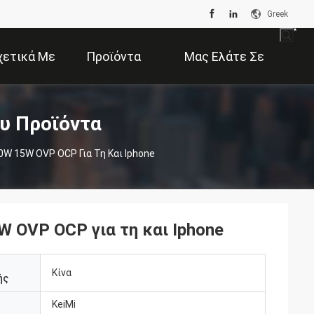
Greek
χετικά Με
Προϊόντα
Μας Ελάτε Σε
Εμάς
Επαφή Με
υ Προϊόντα
Μικρό Ασύρματο Δώρο Φορτιστών 10W 15W OVP OCP Για Τη Και Iphone
 OVP OCP για τη και Iphone
Κίνα
ής
KeiMi