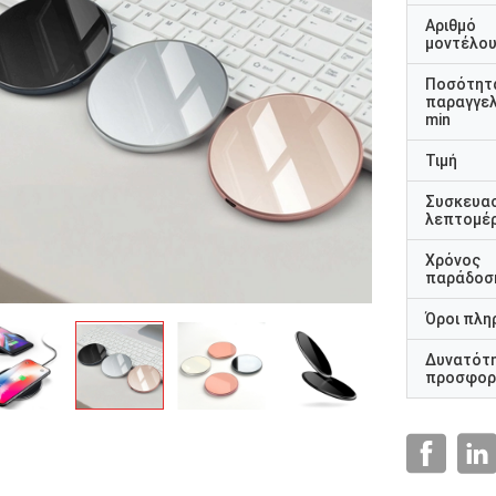
Αριθμό
μοντέλο
Ποσότητ
παραγγελ
min
Τιμή
Συσκευα
λεπτομέρ
Χρόνος
παράδοσ
Όροι πλη
Δυνατότ
προσφορ