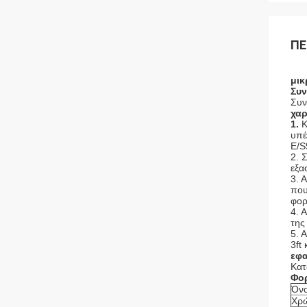
ΠΕ
μικ
Συν
Συν
χαρ
1.
Κ
υπέ
E/S
2. 
εξα
3. 
που
φορ
4. 
της
5. 
3ft
εφα
Κατ
Φορ
Όνο
Χρ