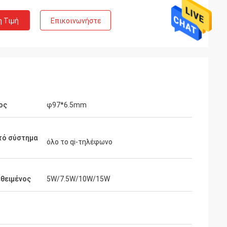
η Τιμή
Επικοινωνήστε
ος
φ97*6.5mm
τό σύστημα
όλο το qi-τηλέφωνο
θειμένος
5W/7.5W/10W/15W