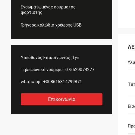
Ενσωματωμένος ασύρματος
φορτιστής
Γρήγορα καλώδια χρέωσης USB
ΛΕ
Υπεύθυνος Επικοινωνίας :
Lyn
Υλι
Τηλεφωνικό νούμερο :
075529074277
whatsapp :
+008615814299871
Τύ
Επικοινωνία
Εισ
Πρ