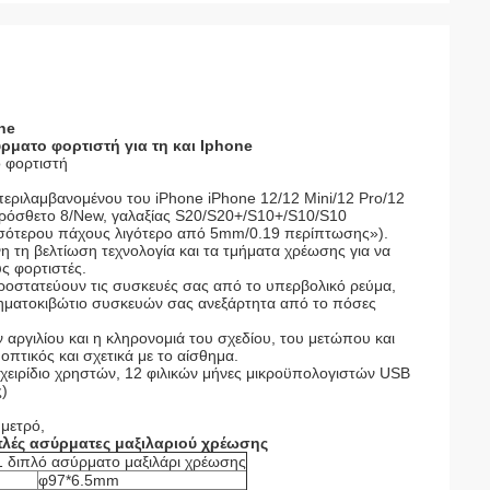
ne
ματο φορτιστή για τη και Iphone
 φορτιστή
περιλαμβανομένου του iPhone iPhone 12/12 Mini/12 Pro/12
ρόσθετο 8/New, γαλαξίας S20/S20+/S10+/S10/S10
ισσότερου πάχους λιγότερο από 5mm/0.19 περίπτωσης»).
 τη βελτίωση τεχνολογία και τα τμήματα χρέωσης για να
ς φορτιστές.
οστατεύουν τις συσκευές σας από το υπερβολικό ρεύμα,
χρηματοκιβώτιο συσκευών σας ανεξάρτητα από το πόσες
 αργιλίου και η κληρονομιά του σχεδίου, του μετώπου και
πτικός και σχετικά με το αίσθημα.
γχειρίδιο χρηστών, 12 φιλικών μήνες μικροϋπολογιστών USB
)
 μετρό,
πλές ασύρματες μαξιλαριού χρέωσης
 διπλό ασύρματο μαξιλάρι χρέωσης
φ97*6.5mm