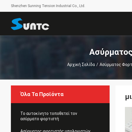
Shenzhen Sunning Tension Industrial Co., Ltd.
Ασύρματος
Αρχική Σελίδα
/
Ασύρματος Φορτ
Όλα Τα Προϊόντα
μ
Το αυτοκίνητο τοποθετεί τον
ασύρματο φορτιστή
Ασύρματος φορτιστής υπολογιστών