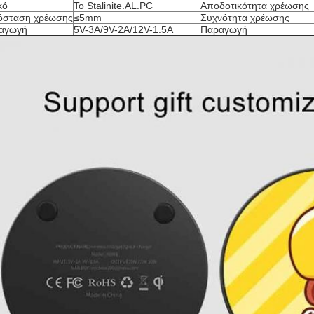
κό
Το Stalinite.AL.PC
Αποδοτικότητα χρέωσης
όσταση χρέωσης
≤5mm
Συχνότητα χρέωσης
σαγωγή
5V-3A/9V-2A/12V-1.5A
Παραγωγή