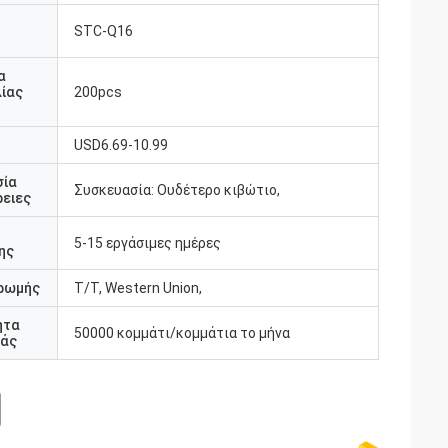
STC-Q16
υ
α
ίας
200pcs
USD6.69-10.99
σία
Συσκευασία: Ουδέτερο κιβώτιο,
ειες
5-15 εργάσιμες ημέρες
ης
ρωμής
T/T, Western Union,
ητα
50000 κομμάτι/κομμάτια το μήνα
άς