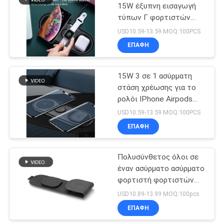
15W έξυπνη εισαγωγή
τύπων Γ φορτιστών
13
ρολογιών ασύρματη
USD10.59-13.59 MOQ:100PCS
Ασύρματος
ΕΠΑΦΉ
σταθμός
15W 3 σε 1 ασύρματη
φορτιστών
στάση χρέωσης για το
ρολόι IPhone Airpods
της Apple
USD10.59-13.59 MOQ:100PCS
ΕΠΑΦΉ
22
Φορητοί ασύρματοι
Πολυσύνθετος όλοι σε
έναν ασύρματο ασύρματο
φορτιστές
φορτιστή φορτιστών
15w Qi για τη Apple
USD10.89-13.99 MOQ:100pcs
ΕΠΑΦΉ