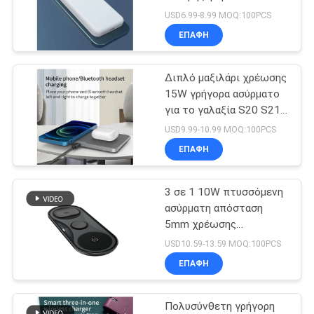
10W μαγνητική
PRIVACY
USD6.99-8.99 MOQ:100PCS
ΕΠΑΦΉ
POLICY
65
Πολυ ασύρματος
Διπλό μαξιλάρι χρέωσης
15W γρήγορα ασύρματο
φορτιστής
για το γαλαξία S20 S21
της
λειτουργίας
USD9.99-10.99 MOQ:100PCS
ΕΠΑΦΉ
3 σε 1 10W πτυσσόμενη
19
ασύρματη απόσταση
Ασύρματη τράπεζα
5mm χρέωσης
φορτιστών ασύρματη
USD10.59-13.59 MOQ:100PCS
δύναμης χρέωσης
ΕΠΑΦΉ
Πολυσύνθετη γρήγορη