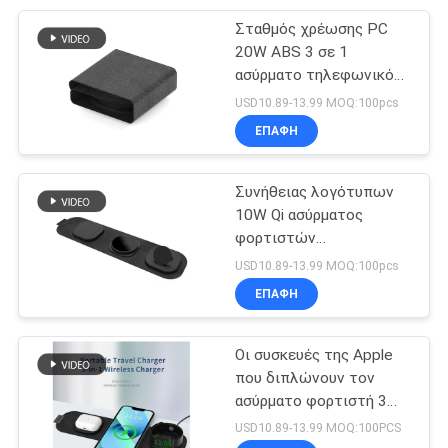
Σταθμός χρέωσης PC
62
20W ABS 3 σε 1
Μαξιλάρια
ασύρματο τηλεφωνικό
φορτιστή για Iphone12
USD10.89-13.99 MOQ:100pcs
ποντικιών
13 σειρές
ΕΠΑΦΉ
συνήθειας
Συνήθειας λογότυπων
10W Qi ασύρματος
φορτιστών
7
τηλεφωνικός φορτιστής
USD10.89-13.99 MOQ:100pcs
Ασύρματος
σταθμών μαξιλαριών
ΕΠΑΦΉ
QC3.0 PD ασύρματος
φορτιστής
Οι συσκευές της Apple
ξυπνητηριών
που διπλώνουν τον
ασύρματο φορτιστή 3
φορτιστών 15W Qi Qi
USD10.89-13.99 MOQ:100PCS
τρόποι χρεώνουν