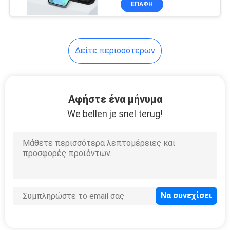
ΕΠΑΦΉ
10
ταυτόχρονα
Ασύρματος
φορτιστής
Δείτε περισσότερων
λαμπτήρων
Αφήστε ένα μήνυμα
We bellen je snel terug!
12
Ενσωματωμένος
ασύρματος
φορτιστής
44