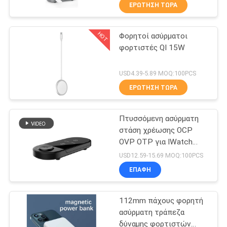
ΈΛΕΓΧΟΣ
ΕΡΏΤΗΣΗ ΤΏΡΑ
γραφείου
HOT
Φορητοί ασύρματοι
ΜΑΣ
21
φορτιστές QI 15W
ΕΛΆΤΕ
Ασύρματος
ΣΕ
USD4.39-5.89 MOQ:100PCS
φορτιστής
ΕΠΑΦΉ
ΕΡΏΤΗΣΗ ΤΏΡΑ
μαξιλαριών
ΜΕ
Πτυσσόμενη ασύρματη
ποντικιών
στάση χρέωσης OCP
ΖΗΤΉΣΤΕ
OVP OTP για IWatch
29
AirPods
ΈΝΑ
USD12.59-15.69 MOQ:100PCS
Γρήγορη ασύρματη
ΕΠΑΦΉ
ΑΠΌΣΠΑΣΜΑ
στάση χρέωσης
112mm πάχους φορητή
SITEMAP
ασύρματη τράπεζα
δύναμης φορτιστών