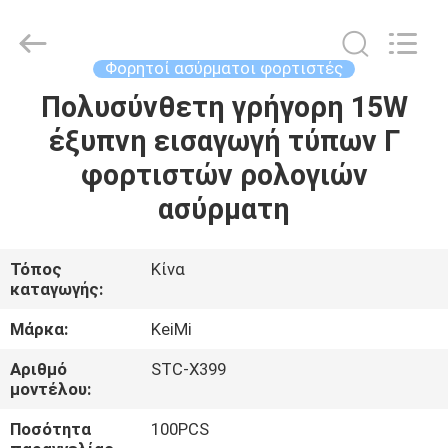
Tension
Industrial
Co.,
Ltd..
All
Φορητοί ασύρματοι φορτιστές
Rights
Reserved.
Developed
Πολυσύνθετη γρήγορη 15W
ΣΠΊΤΙ
by
ECER
έξυπνη εισαγωγή τύπων Γ
ΠΡΟΪΌΝΤΑ
φορτιστών ρολογιών
ασύρματη
ΠΕΡΊΠΟΥ
ΕΜΕΊΣ
Τόπος
Κίνα
καταγωγής:
ΓΎΡΟΣ
Μάρκα:
KeiMi
ΕΡΓΟΣΤΑΣΊΩΝ
Αριθμό
STC-X399
μοντέλου:
ΠΟΙΟΤΙΚΌΣ
Ποσότητα
100PCS