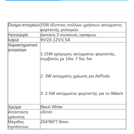
Όνομα στοιχείων
15W έξυπνος πολλών χρήσεων ασύρματος 
φορτιστής ρολογιών
Λειτουργία
Δαπάνη 3 συσκευές εγκαίρως
Iutput
9V/2A.12V/1.5A
Χαρακτηριστικό 
γνώρισμα
1:15W γρήγορος ασύρματος φορτιστής, 
συμβατός με 10w. 7.5w, 5w.
2: 3W ασύρματη χρέωση για AirPods
3: 2.5W ασύρματος φορτιστής για το iWatch
Χρώμα
Black.White
Απόσταση 
≤5mm
χρέωσης
Μέγεθος 
204*80*7.8mm
προϊόντων