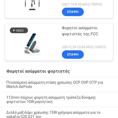
USD7.19-8.59 MOQ:100PCS
ΕΠΑΦΉ
Φορητοί ασύρματοι
φορτιστές της FCC
USD12.59-15.69 MOQ:100PCS
ΕΠΑΦΉ
Φορητοί ασύρματοι φορτιστές
Πτυσσόμενη ασύρματη στάση χρέωσης OCP OVP OTP για
IWatch AirPods
112mm πάχους φορητή ασύρματη τράπεζα δύναμης
φορτιστών 10W μαγνητική
Διπλό μαξιλάρι χρέωσης 15W γρήγορα ασύρματο για το
γαλαξία S20 S21 της