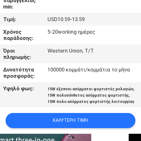
παραγγελίας
ΈΛΕΓΧΟΣ
min:
Τιμή:
USD10.59-13.59
ΜΑΣ
Χρόνος
5-20working ημέρες
ΕΛΆΤΕ
παράδοσης:
ΣΕ
Όροι
Western Union, T/T
ΕΠΑΦΉ
πληρωμής:
ΜΕ
Δυνατότητα
100000 κομμάτι/κομμάτια το μήνα
προσφοράς:
ΖΗΤΉΣΤΕ
Υψηλό φως:
,
15W έξυπνοι ασύρματοι φορτιστές ρολογιών
,
15W πολυσύνθετος ασύρματος φορτιστής
ΈΝΑ
15W πολυ ασύρματος φορτιστής λειτουργίας
ΑΠΌΣΠΑΣΜΑ
ΚΑΛΎΤΕΡΗ ΤΙΜΉ
SITEMAP