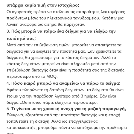
υπάρχει καμία τιμή στον ιστοχώρο;
Οι αγοραστές πρέπει να στείλουν τις απαραίτητες λεπτομέρειες 
προϊόντων μέσω του ηλεκτρονικού ταχυδρομείου. Κατόπιν μια 
λογική αναφορά ως αίτημα θα παρεχόταν.
3. 
Πώς μπορώ να πάρω ένα δείγμα για να ελέγξω την 
ποιότητά σας;
Μετά από την επιβεβαίωση τιμών, μπορείτε να απαιτήσετε τα 
δείγματα για να ελέγξετε την ποιότητά μας. Εάν χρειαστείτε τα 
δείγματα, θα χρεώσουμε για το κόστος δειγμάτων. Αλλά το 
κόστος δειγμάτων μπορεί να είναι πληρωτέο μετά από την 
επιβεβαίωση διαταγής όταν είναι η ποσότητά σας της διαταγής 
περισσότερο από το MOQ.
4. 
Πόσο καιρό μπορώ να αναμείνω να πάρω το δείγμα;
Αφότου πληρώνετε τη δαπάνη δειγμάτων, τα δείγματα θα είναι 
έτοιμα για την παράδοση λιγότερο από 3 ημέρες. Εάν είναι 
δείγμα cOem ίσως πάρτε ελάχιστα περισσότερο.
5. 
Τι γίνεται με τη χρονική ανοχή για τη μαζική παραγωγή;
Ειλικρινά, εξαρτάται από την ποσότητα διαταγής και η εποχή 
τοποθετείτε τη διαταγή. Αλλά ως επαγγελματικός 
κατασκευαστής, μπορούμε πάντα να επιτύχουμε την προθεσμία 
σας.