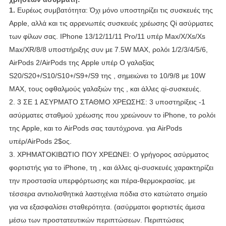
1.
Ευρέως συμβατότητα: Όχι μόνο υποστηρίζει τις συσκευές της
Apple, αλλά και τις αρρενωπές συσκευές χρέωσης Qi ασύρματες
των φίλων σας.
IPhone 13/12/11/11 Pro/11 υπέρ Max/X/Xs/Xs
Max/XR/8/8 υποστήριξης συν με 7.5W MAX, ρολόι 1/2/3/4/5/6,
AirPods 2/AirPods της Apple υπέρ
Ο γαλαξίας
S20/S20+/S10/S10+/S9+/S9 της , σημειώνει το 10/9/8 με 10W
MAX, τους οφθαλμούς γαλαξιών της , και άλλες qi-συσκευές.
2.
3 ΣΕ 1 ΑΣΥΡΜΑΤΟ ΣΤΑΘΜΟ ΧΡΕΩΣΗΣ: 3 υποστηρίξεις -1
ασύρματες σταθμού χρέωσης που χρεώνουν το iPhone, το ρολόι
της Apple, και το AirPods σας ταυτόχρονα.
για AirPods
υπέρ/AirPods 2$ος.
3.
ΧΡΗΜΑΤΟΚΙΒΩΤΙΟ ΠΟΥ ΧΡΕΩΝΕΙ: Ο γρήγορος ασύρματος
φορτιστής για το iPhone, τη , και άλλες qi-συσκευές χαρακτηρίζει
την προστασία υπερφόρτωσης και πέρα-θερμοκρασίας.
με
τέσσερα αντιολισθητικά λαστιχένια πόδια στο κατώτατο σημείο
για να εξασφαλίσει σταθερότητα.
(ασύρματοι φορτιστές άμεσα
μέσω των προστατευτικών περιπτώσεων.
Περιπτώσεις