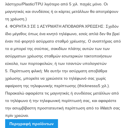
λάστιχου/Plastic/TPU λιγότερο από 5 χιλ. παχιές μόνο.
Οι
μαγνητικές και συνδέσεις ή οι κάρτες μετάλλων θα αποτρέψουν
τη χρέωση.)
4.
ΦΟΡΗΤΑ 3 ΣΕ 1 ΑΣΥΡΜΑΤΗ ΑΠΟΒΑΘΡΑ ΧΡΕΩΣΗΣ: Σχεδόν
ίδιο μέγεθος όπως ένα κινητό τηλέφωνο, εσείς απλά δεν θα βρεί
έναν πιό φορητό ασύρματο σταθμό χρέωσης.
Ο αναπτήρας από
το α μπορεί της σούπας, σακιδίων πλάτης αυτών των των
ασύρματων χρέωσης σταθμών εσωτερικών τακτοποιήσεων
εύκολα, των πορτοφολιών, ή των τσαντών υπολογιστών
5. Περίπτωση φιλική: Με αυτήν την ασύρματη αποβάθρα
χρέωσης, μπορείτε να χρεώσετε το τηλέφωνό σας χωρίς
αφαίρεση της τηλεφωνικής περίπτωσης (thickness≤5 χιλ.).
Παρακαλώ αφαιρέστε τις μαγνητικές ή συνδέσεις μετάλλων από
το τηλέφωνο ή την τηλεφωνική περίπτωσή σας, και αφαιρέστε
την ασυμβίβαστη προστατευτική περίπτωση από το iWatch σας
πρίν χρεώνει.
Περιγραφή προϊόντων