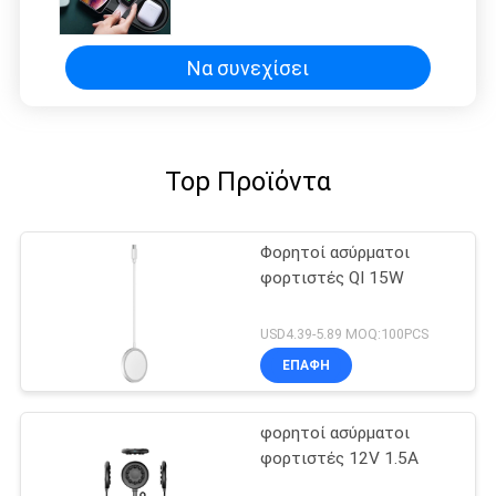
φορτιστών ρολογιών ασύρματη
Να συνεχίσει
Top Προϊόντα
Φορητοί ασύρματοι
φορτιστές QI 15W
USD4.39-5.89 MOQ:100PCS
ΕΠΑΦΉ
φορητοί ασύρματοι
φορτιστές 12V 1.5A