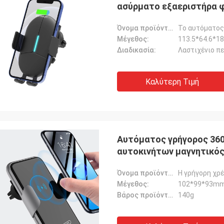
ασύρματο εξαεριστήρα 
Όνομα προϊόντων:
Μέγεθος:
113.5*64.6*1
Διαδικασία:
Λαστιχένιο π
Καλύτερη Τιμή
Αυτόματος γρήγορος 36
αυτοκινήτων μαγνητικό
Όνομα προϊόντων:
Μέγεθος:
102*99*93m
Βάρος προϊόντων:
140g