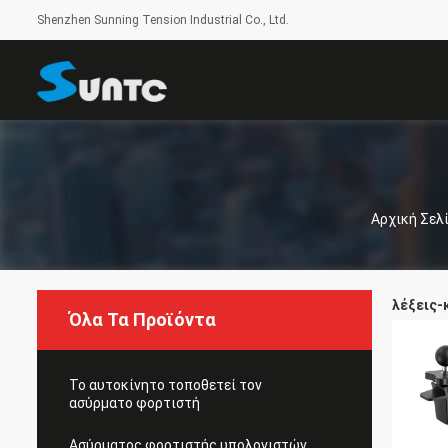
Shenzhen Sunning Tension Industrial Co., Ltd.
Αρχική Σελ
λέξεις-κ
Όλα Τα Προϊόντα
Το αυτοκίνητο τοποθετεί τον
ασύρματο φορτιστή
Ασύρματος φορτιστής υπολογιστών