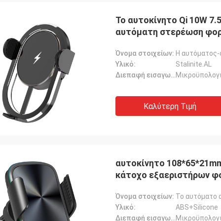
Το αυτοκίνητο Qi 10W 7.
αυτόματη στερέωση φο
Όνομα στοιχείων:
Υλικό:
Stalinite.AL
Διεπαφή εισαγωγής:
Μικροϋπολογ
Καλύτερη Τιμή
αυτοκίνητο 108*65*21m
κάτοχο εξαεριστήρων φ
Όνομα στοιχείων:
Το αυτόματο 
Υλικό:
ABS+Silicone
Διεπαφή εισαγωγής:
Μικροϋπολογ