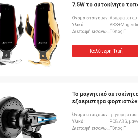
7.5W το αυτοκίνητο τοπ
Όνομα στοιχείων:
Υλικό:
ABS+Magenti
Διεπαφή εισαγωγής:
Τύπος Γ
Καλύτερη Τιμή
Το μαγνητικό αυτοκίνητ
εξαεριστήρα φορτιστών 
Όνομα στοιχείων:
Γρήγορη στάσ
Υλικό:
PCB.ABS, μαγ
Διεπαφή εισαγωγής:
Τύπος Γ