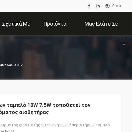
Greek
Σχετικά Με
Προϊόντα
Μας Ελάτε Σε
Εμάς
Επαφή Με
τασκευαστής
ων ταμπλό 10W 7.5W τοποθετεί τον
όματος αισθητήρας
σύρματος φορτιστής αυτοκινήτων εξαεριστήρων ταμπλό
netic.AL