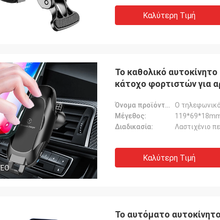
Καλύτερη Τιμή
Το καθολικό αυτοκίνητο
κάτοχο φορτιστών για 
Όνομα προϊόντων:
Μέγεθος:
119*69*18m
Διαδικασία:
Λαστιχένιο π
Καλύτερη Τιμή
DEO
Το αυτόματο αυτοκίνητο