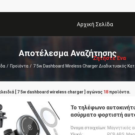
Αρχική Σελίδα
描
述
Αποτέλεσμα Αναζήτησης
Ζητήστε Ένα
ίδα
/
Προϊόντα
/
7 5w Dashboard Wireless Charger Διαδικτυακός Κα
Απόσπασμα
λειδιά [ 7 5w dashboard wireless charger ] αγώνας
18
προϊόντα.
Το τηλέφωνο αυτοκινήτ
ασύρματο φορτιστή αυτ
Όνομα στοιχείων:
Μαγνητικός α
Υλικό:
PCB.ABS, Mag