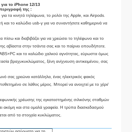
ια το iPhone 12/13
εριγραφή της :
ια τα κινητά τηλέφωνα, το ρολόι της Apple, και Airpods.
αι το καλώδιο usb-γ για να συναντήσετε καθημερινά να
 πίσω και διαβιβάζει για να χρεώσει το τηλέφωνο και το
 αβίαστα στην τσάντα σας και το παίρνει οπουδήποτε.
ABS+PC και το καλώδιο χαλκού αγνότητας, εύρωστα όμως
τασία βραχυκυκλώματος, ξένη ανίχνευση αντικειμένου, σας
φωνό σας χρεώνει κατάλληλα, ένας ηλεκτρικός φακός
τοποθετημένο σε λάθος μέρος.
Μπορεί να ανοιχτεί με το χέρι/
τηλεφωνικής χρέωσης της εγκατεστημένης σιλικόνης σταθμών
ι ακόμη και στα ομαλά γραφεία.
Η τρύπα διασκεδασμού
ται από τα στοιχεία κυκλώματος.
τιστών ασύρματη για τη