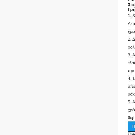
3 σ
Γρή
1.
3
Ακρ
χρε
2.
Δ
ρολ
3.
Α
ελα
προ
4.
Έ
υπε
μακ
5.
Α
χρέ
θερ
Π
Όν