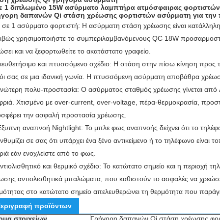
ε 1 διπλωμένο 15W ασύρματο λαμπτήρα ατμόσφαιρας φορτιστών γ
γορη δαπανών Qi στάση χρέωσης φορτιστών ασύρματη για την π
 σε 1 ασύρματο φορτιστή: Η ασύρματη στάση χρέωσης είναι κατάλληλη γ
ιβώς χρησιμοποιήστε το συμπεριλαμβανόμενους QC 18W προσαρμοστή κ
ώσει και να ξεφορτωθείτε το ακατάστατο γραφείο.
ιευθετήσιμο και πτυσσόμενο σχέδιο: Η στάση στην πίσω κίνηση προς τα
όι σας σε μια ιδανική γωνία.
Η πτυσσόμενη ασύρματη αποβάθρα χρέωσης
νώτερη πολυ-προστασία: Ο ασύρματος σταθμός χρέωσης γίνεται από 
φριά.
Χτισμένο με over-current, over-voltage, πέρα-θερμοκρασία, προσ
σφέρει την ασφαλή προστασία χρέωσης.
ξυπνη αναπνοή Nightlight: Το μπλε φως αναπνοής δείχνει ότι το τηλέ
νθυμίζει σε σας ότι υπάρχει ένα ξένο αντικείμενο ή το τηλέφωνο είναι 
ριά εάν ενοχλείστε από το φως.
ντιολισθητικό και θερμικό σχέδιο: Το κατώτατο σημείο και η περιοχή 
ωσης αντιολισθητικά μπαλώματα, που καθιστούν το ασφαλές να χρεώσε
μότητας στο κατώτατο σημείο απελευθερώνει τη θερμότητα που παράγε
εριγραφή προϊόντων
ομα στοιχείων
Γρήγορη δαπανών Qi στάση χρέωσης φορ