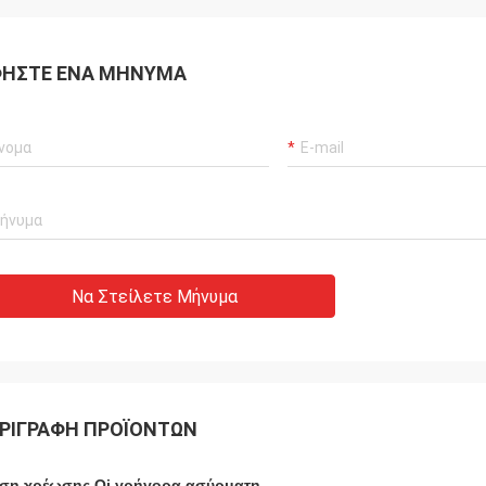
ΉΣΤΕ ΈΝΑ ΜΉΝΥΜΑ
Να Στείλετε Μήνυμα
ΡΙΓΡΑΦΉ ΠΡΟΪΌΝΤΩΝ
ση χρέωσης Qi γρήγορα ασύρματη