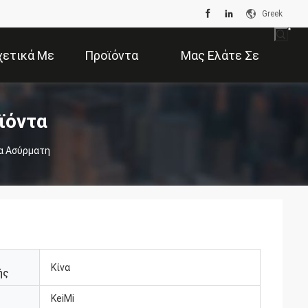
Greek
χετικά Με
Προϊόντα
Μας Ελάτε Σε
Εμάς
Επαφή Με
ϊόντα
α Ασύρματη
Κίνα
ής
KeiMi