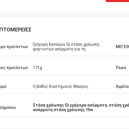
ΠΤΟΜΈΡΕΙΕΣ
Γρήγορη δαπανών Qi στάση χρέωσης
ομα προϊόντων
ΜΕΓΕ
φορτιστών ασύρματη για τη
ρος προϊόντων
171g
Υλικό
ώμα
Ο βαθύς διαστημικός Μαύρος
Λιμένα
Στάση χρέωσης Qi γρήγορα ασύρματη
,
στάση χρ
σημαίνω
ασύρματη στάση χρέωσης 15w