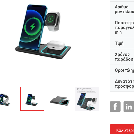
Αριθμό
μοντέλο
Ποσότητ
παραγγελ
min
Τιμή
Χρόνος
παράδοσ
Όροι πλη
Δυνατότ
προσφορ
Καλύτερ