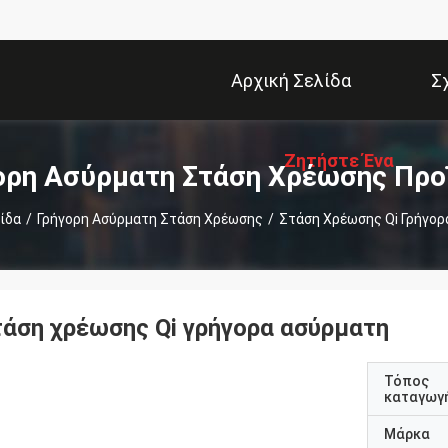
Αρχική Σελίδα
Σ
Ζητήστε Ένα
ορη Ασύρματη Στάση Χρέωσης Προ
ίδα
/
Γρήγορη Ασύρματη Στάση Χρέωσης
/
Στάση Χρέωσης Qi Γρήγορ
Απόσπασμα
τάση χρέωσης Qi γρήγορα ασύρματη
Τόπος
καταγωγ
Μάρκα