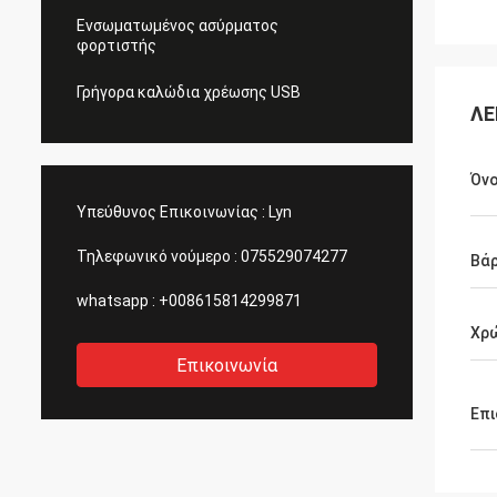
Ενσωματωμένος ασύρματος
φορτιστής
Γρήγορα καλώδια χρέωσης USB
ΛΕ
Όν
Υπεύθυνος Επικοινωνίας :
Lyn
Τηλεφωνικό νούμερο :
075529074277
Βά
whatsapp :
+008615814299871
Χρ
Επικοινωνία
Επι