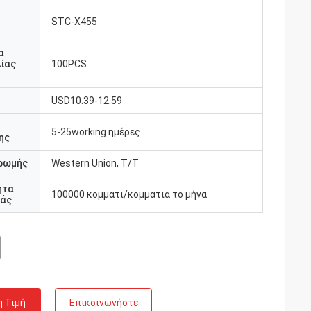
STC-X455
υ
α
ίας
100PCS
USD10.39-12.59
5-25working ημέρες
ης
ρωμής
Western Union, T/T
ητα
100000 κομμάτι/κομμάτια το μήνα
άς
η Τιμή
Επικοινωνήστε