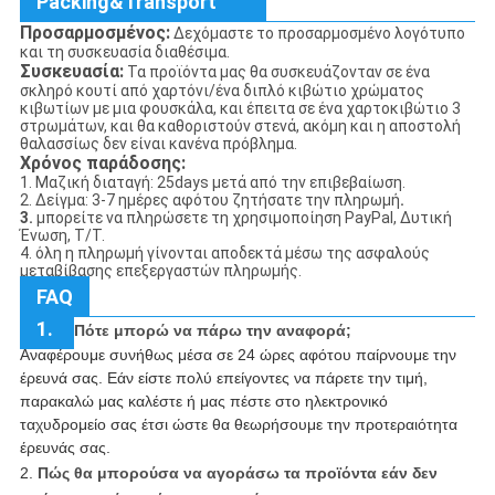
Packing&Transport
Προσαρμοσμένος:
Δεχόμαστε το προσαρμοσμένο λογότυπο
και τη συσκευασία διαθέσιμα.
Συσκευασία:
Τα προϊόντα μας θα συσκευάζονταν σε ένα
σκληρό κουτί από χαρτόνι/ένα διπλό κιβώτιο χρώματος
κιβωτίων με μια φουσκάλα, και έπειτα σε ένα χαρτοκιβώτιο 3
στρωμάτων, και θα καθοριστούν στενά, ακόμη και η αποστολή
θαλασσίως δεν είναι κανένα πρόβλημα.
Χρόνος παράδοσης:
1. Μαζική διαταγή: 25days μετά από την επιβεβαίωση.
2. Δείγμα: 3-7 ημέρες αφότου ζητήσατε την πληρωμή
.
3.
μπορείτε να πληρώσετε τη χρησιμοποίηση PayPal, Δυτική
Ένωση, T/T.
4. όλη η πληρωμή γίνονται αποδεκτά μέσω της ασφαλούς
μεταβίβασης επεξεργαστών πληρωμής.
FAQ
1.
Πότε μπορώ να πάρω την αναφορά;
Αναφέρουμε συνήθως μέσα σε 24 ώρες αφότου παίρνουμε την
έρευνά σας. Εάν είστε πολύ επείγοντες να πάρετε την τιμή,
παρακαλώ μας καλέστε ή μας πέστε στο ηλεκτρονικό
ταχυδρομείο σας έτσι ώστε θα θεωρήσουμε την προτεραιότητα
έρευνάς σας.
2.
Πώς θα μπορούσα να αγοράσω τα προϊόντα εάν δεν