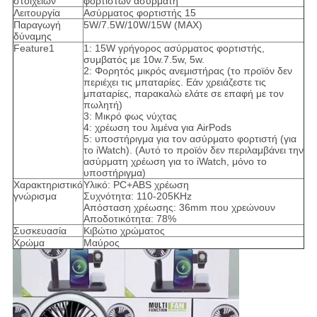
στοιχείων
φορτιστών ασύρματη
Λειτουργία
Ασύρματος φορτιστής 15
Παραγωγή
5W/7.5W/10W/15W (MAX)
δύναμης
Feature1
1: 15W γρήγορος ασύρματος φορτιστής,
συμβατός με 10w.7.5w, 5w.
2: Φορητός μικρός ανεμιστήρας (το προϊόν δεν
περιέχει τις μπαταρίες. Εάν χρειάζεστε τις
μπαταρίες, παρακαλώ ελάτε σε επαφή με τον
πωλητή)
3: Μικρό φως νύχτας
4: χρέωση του λιμένα για AirPods
5: υποστήριγμα για τον ασύρματο φορτιστή (για
το iWatch). (Αυτό το προϊόν δεν περιλαμβάνει την
ασύρματη χρέωση για το iWatch, μόνο το
υποστήριγμα)
Χαρακτηριστικό
Υλικό: PC+ABS χρέωση
γνώρισμα
Συχνότητα: 110-205KHz
Απόσταση χρέωσης: 36mm που χρεώνουν
Αποδοτικότητα: 78%
Συσκευασία
Κιβώτιο χρώματος
Χρώμα
Μαύρος