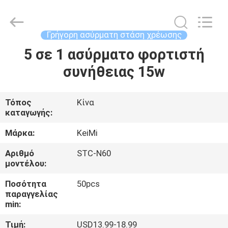
Industrial
Co.,
Ltd..
All
Rights
Γρήγορη ασύρματη στάση χρέωσης
Reserved.
Developed
5 σε 1 ασύρματο φορτιστή
ΣΠΊΤΙ
by
ECER
συνήθειας 15w
ΠΡΟΪΌΝΤΑ
Τόπος
Κίνα
καταγωγής:
ΠΕΡΊΠΟΥ
ΕΜΕΊΣ
Μάρκα:
KeiMi
Αριθμό
STC-N60
μοντέλου:
ΓΎΡΟΣ
ΕΡΓΟΣΤΑΣΊΩΝ
Ποσότητα
50pcs
παραγγελίας
min:
ΠΟΙΟΤΙΚΌΣ
Τιμή:
USD13.99-18.99