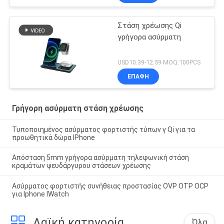
Στάση χρέωσης Qi
γρήγορα ασύρματη
USD10.39-12.59 MOQ:100PCS
ΕΠΑΦΉ
Γρήγορη ασύρματη στάση χρέωσης
Τυποποιημένος ασύρματος φορτιστής τύπων γ Qi για τα
προωθητικά δώρα IPhone
Απόσταση 5mm γρήγορα ασύρματη τηλεφωνική στάση
κραμάτων ψευδάργυρου στάσεων χρέωσης
Ασύρματος φορτιστής συνήθειας προστασίας OVP OTP OCP
για Iphone IWatch
Λαϊκή κατηγορία
Όλα