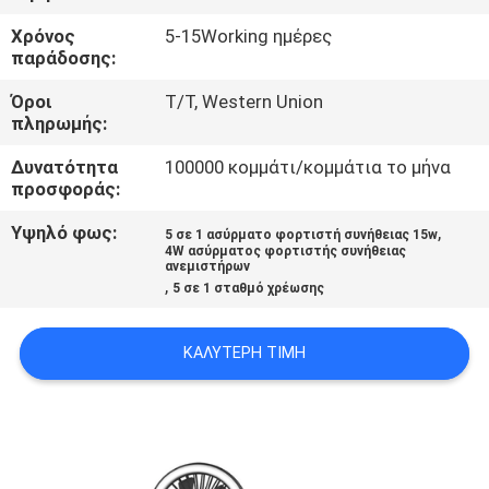
ΈΛΕΓΧΟΣ
Χρόνος
5-15Working ημέρες
παράδοσης:
ΜΑΣ
Όροι
T/T, Western Union
ΕΛΆΤΕ
πληρωμής:
ΣΕ
Δυνατότητα
100000 κομμάτι/κομμάτια το μήνα
προσφοράς:
ΕΠΑΦΉ
ΜΕ
Υψηλό φως:
,
5 σε 1 ασύρματο φορτιστή συνήθειας 15w
4W ασύρματος φορτιστής συνήθειας
ανεμιστήρων
,
5 σε 1 σταθμό χρέωσης
ΖΗΤΉΣΤΕ
ΈΝΑ
ΚΑΛΎΤΕΡΗ ΤΙΜΉ
ΑΠΌΣΠΑΣΜΑ
SITEMAP