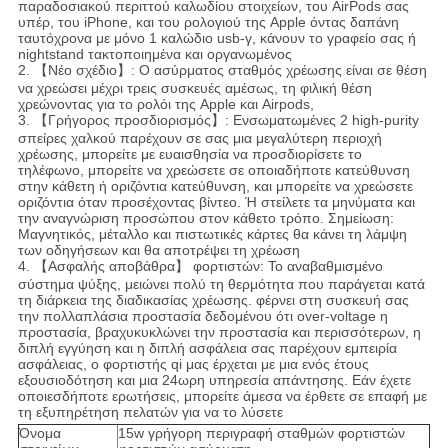
παραδοσιακού περιττού καλωδίου στοιχείων, του AirPods σας
υπέρ, του iPhone, και του ρολογιού της Apple όντας δαπάνη
ταυτόχρονα με μόνο 1 καλώδιο usb-γ, κάνουν το γραφείο σας ή
nightstand τακτοποιημένα και οργανωμένος
2. 【Νέο σχέδιο】: Ο ασύρματος σταθμός χρέωσης είναι σε θέση
να χρεώσει μέχρι τρεις συσκευές αμέσως, τη φιλική θέση
χρεώνοντας για το ρολόι της Apple και Airpods,
3. 【Γρήγορος προσδιορισμός】: Ενσωματωμένες 2 high-purity
σπείρες χαλκού παρέχουν σε σας μια μεγαλύτερη περιοχή
χρέωσης, μπορείτε με ευαισθησία να προσδιορίσετε το
τηλέφωνο, μπορείτε να χρεώσετε σε οποιαδήποτε κατεύθυνση
στην κάθετη ή οριζόντια κατεύθυνση, και μπορείτε να χρεώσετε
οριζόντια όταν προσέχοντας βίντεο. Ή στείλετε τα μηνύματα και
την αναγνώριση προσώπου στον κάθετο τρόπο. Σημείωση:
Μαγνητικός, μέταλλο και πιστωτικές κάρτες θα κάνει τη λάμψη
των οδηγήσεων και θα αποτρέψει τη χρέωση
4. 【Ασφαλής αποβάθρα】 φορτιστών: Το αναβαθμισμένο
σύστημα ψύξης, μειώνει πολύ τη θερμότητα που παράγεται κατά
τη διάρκεια της διαδικασίας χρέωσης. φέρνει στη συσκευή σας
την πολλαπλάσια προστασία δεδομένου ότι over-voltage η
προστασία, βραχυκυκλώνει την προστασία και περισσότερων, η
διπλή εγγύηση και η διπλή ασφάλεια σας παρέχουν εμπειρία
ασφάλειας, ο φορτιστής qi μας έρχεται με μια ενός έτους
εξουσιοδότηση και μια 24ωρη υπηρεσία απάντησης. Εάν έχετε
οποιεσδήποτε ερωτήσεις, μπορείτε άμεσα να έρθετε σε επαφή με
τη εξυπηρέτηση πελατών για να το λύσετε
Όνομα
15w γρήγορη περιγραφή σταθμών φορτιστών