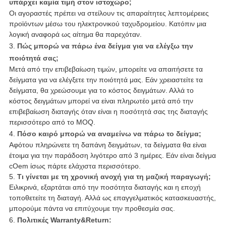
υπάρχει καμία τιμή στον ιστοχώρο;
Οι αγοραστές πρέπει να στείλουν τις απαραίτητες λεπτομέρειες
προϊόντων μέσω του ηλεκτρονικού ταχυδρομείου. Κατόπιν μια
λογική αναφορά ως αίτημα θα παρεχόταν.
3.
Πώς μπορώ να πάρω ένα δείγμα για να ελέγξω την
ποιότητά σας;
Μετά από την επιβεβαίωση τιμών, μπορείτε να απαιτήσετε τα
δείγματα για να ελέγξετε την ποιότητά μας. Εάν χρειαστείτε τα
δείγματα, θα χρεώσουμε για το κόστος δειγμάτων. Αλλά το
κόστος δειγμάτων μπορεί να είναι πληρωτέο μετά από την
επιβεβαίωση διαταγής όταν είναι η ποσότητά σας της διαταγής
περισσότερο από το MOQ.
4.
Πόσο καιρό μπορώ να αναμείνω να πάρω το δείγμα;
Αφότου πληρώνετε τη δαπάνη δειγμάτων, τα δείγματα θα είναι
έτοιμα για την παράδοση λιγότερο από 3 ημέρες. Εάν είναι δείγμα
cOem ίσως πάρτε ελάχιστα περισσότερο.
5.
Τι γίνεται με τη χρονική ανοχή για τη μαζική παραγωγή;
Ειλικρινά, εξαρτάται από την ποσότητα διαταγής και η εποχή
τοποθετείτε τη διαταγή. Αλλά ως επαγγελματικός κατασκευαστής,
μπορούμε πάντα να επιτύχουμε την προθεσμία σας.
6.
Πολιτικές Warranty&Return: