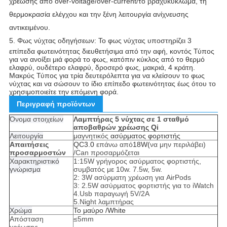
χρέωσης από over-voltage/over-current/το βραχυκύκλωμα, τη
θερμοκρασία ελέγχου και την ξένη λειτουργία ανίχνευσης
αντικειμένου.
5.
Φως νύχτας οδηγήσεων: Το φως νύχτας υποστηρίζει 3
επίπεδα φωτεινότητας διευθετήσιμα από την αφή, κοντός Τύπος
για να ανοίξει μιά φορά το φως, κατόπιν κύκλος από το θερμό
ελαφρύ, ουδέτερο ελαφρύ, δροσερό φως, μακριά, 4 κράτη.
Μακρύς Τύπος για τρία δευτερόλεπτα για να κλείσουν το φως
νύχτας και να σώσουν το ίδιο επίπεδο φωτεινότητας έως ότου το
χρησιμοποιείτε την επόμενη φορά.
Περιγραφή προϊόντων
Όνομα στοιχείων
Λαμπτήρας 5 νύχτας σε 1 σταθμό
αποβαθρών χρέωσης Qi
Λειτουργία
μαγνητικός
ασύρματος φορτιστής
Απαιτήσεις
QC3.0
επάνω από
18W(
να μην περιλάβει)
προσαρμοστών
/Can προσαρμόζεται
Χαρακτηριστικό
1:15W γρήγορος ασύρματος φορτιστής,
γνώρισμα
συμβατός με 10w. 7.5w, 5w.
2: 3W ασύρματη χρέωση για AirPods
3: 2.5W ασύρματος φορτιστής για το iWatch
4.Usb παραγωγή 5V/2A
5.Night λαμπτήρας
Χρώμα
Το μαύρο /White
Απόσταση
≤5mm