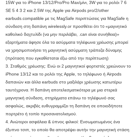
15W για το iPhone 13/12/Pro/Pro Max/μίνι, 3W για το ρολόι 7 6
SE 5 4 3 2 και 2.5W της Apple για Airpods pro/2/other
earbuds.compatible με τις MagSafe περιπτώσεις για MagSafe η
σύνδεση στη δαπάνη wirelessly.or προσθέτει
ότι
το
«μαγνητικό
καθολικό δαχτυλίδι (να μην περιλάβει, .can είναι
συνήθεια)»
εξαρτήματα άφησε όλα τα ασύρματα τηλέφωνα χρέωσης μπορεί
να χρησιμοποιήσει τη μαγνητική ασύρματη τράπεζα δύναμης
(πρόταση που εγκαθίσταται έξω από την περίπτωση)
3.
Σταθμός χρέωσης: Ενώ οι 2 μαγνητικοί φορτιστές χρεώνουν το
iPhone 13/12 και το ρολόι της Apple, το τηλέφωνο ή Airpods
δαπανών και άλλα earbuds στο μαξιλάρι χρέωσης κατωτέρω
ταυτόχρονα.
Η δαπάνη αποτελεσματικότερα με μια στερεά
μαγνητική σύνδεση, στηρίγματα επάνω το τηλέφωνό σας
ασφαλώς, ακριβές ευθυγραμμίζει τη δαπάνη σε οποιοδήποτε
πορτρέτο ή τοπίο προσανατολισμού.
4.
Ανώτεροι ασφάλεια & ύπνος φιλικοί: Ενσωματωμένος ένα
έξυπνο τσιπ, το οποίο θα αποτρέψει αυτήν την μαγνητική στάση