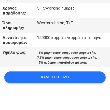
ΈΛΕΓΧΟΣ
Χρόνος
5-15Working ημέρες
παράδοσης:
ΜΑΣ
Όροι
Western Union, T/T
ΕΛΆΤΕ
πληρωμής:
ΣΕ
Δυνατότητα
150000 κομμάτι/κομμάτια το μήνα
προσφοράς:
ΕΠΑΦΉ
ΜΕ
Υψηλό φως:
,
15W μαγνητικός ασύρματος φορτιστής
,
7.5W μαγνητικός ασύρματος φορτιστής
15W ασύρματη αποβάθρα χρέωσης
ΖΗΤΉΣΤΕ
ΈΝΑ
ΚΑΛΎΤΕΡΗ ΤΙΜΉ
ΑΠΌΣΠΑΣΜΑ
SITEMAP