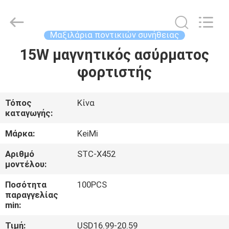
Industrial
Co.,
Ltd..
All
Rights
Μαξιλάρια ποντικιών συνήθειας
Reserved.
Developed
15W μαγνητικός ασύρματος
ΣΠΊΤΙ
by
ECER
φορτιστής
ΠΡΟΪΌΝΤΑ
Τόπος
Κίνα
καταγωγής:
ΠΕΡΊΠΟΥ
ΕΜΕΊΣ
Μάρκα:
KeiMi
Αριθμό
STC-X452
μοντέλου:
ΓΎΡΟΣ
ΕΡΓΟΣΤΑΣΊΩΝ
Ποσότητα
100PCS
παραγγελίας
min:
ΠΟΙΟΤΙΚΌΣ
Τιμή:
USD16.99-20.59