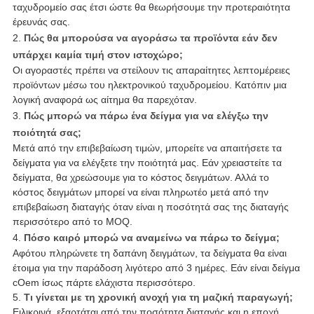
ταχυδρομείο σας έτσι ώστε θα θεωρήσουμε την προτεραιότητα
έρευνάς σας.
2.
Πώς θα μπορούσα να αγοράσω τα προϊόντα εάν δεν
υπάρχει καμία τιμή στον ιστοχώρο;
Οι αγοραστές πρέπει να στείλουν τις απαραίτητες λεπτομέρειες
προϊόντων μέσω του ηλεκτρονικού ταχυδρομείου. Κατόπιν μια
λογική αναφορά ως αίτημα θα παρεχόταν.
3.
Πώς μπορώ να πάρω ένα δείγμα για να ελέγξω την
ποιότητά σας;
Μετά από την επιβεβαίωση τιμών, μπορείτε να απαιτήσετε τα
δείγματα για να ελέγξετε την ποιότητά μας. Εάν χρειαστείτε τα
δείγματα, θα χρεώσουμε για το κόστος δειγμάτων. Αλλά το
κόστος δειγμάτων μπορεί να είναι πληρωτέο μετά από την
επιβεβαίωση διαταγής όταν είναι η ποσότητά σας της διαταγής
περισσότερο από το MOQ.
4.
Πόσο καιρό μπορώ να αναμείνω να πάρω το δείγμα;
Αφότου πληρώνετε τη δαπάνη δειγμάτων, τα δείγματα θα είναι
έτοιμα για την παράδοση λιγότερο από 3 ημέρες. Εάν είναι δείγμα
cOem ίσως πάρτε ελάχιστα περισσότερο.
5.
Τι γίνεται με τη χρονική ανοχή για τη μαζική παραγωγή;
Ειλικρινά, εξαρτάται από την ποσότητα διαταγής και η εποχή