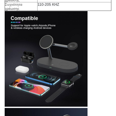
χρέωσης
Συχνότητα
110-205 KHZ
χρέωσης