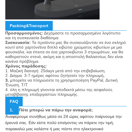
Packing&Transport
Προσαρμοσμένος:
Δεχόμαστε το προσαρμοσμένο λογότυπο
και τη συσκευασία διαθέσιμα.
Συσκευασία:
Τα προϊόντα μας θα συσκευάζονταν σε ένα σκληρό
κουτί από χαρτόνι/ένα διπλό κιβώτιο χρώματος κιβωτίων με μια
φουσκάλα, και έπειτα σε ένα χαρτοκιβώτιο 3 στρωμάτων, και θα
καθοριστούν στενά, ακόμη και η αποστολή θαλασσίως δεν είναι
κανένα πρόβλημα.
Χρόνος παράδοσης:
1. Μαζική διαταγή: 25days μετά από την επιβεβαίωση.
2. Δείγμα: 3-7 ημέρες αφότου ζητήσατε την πληρωμή
.
3.
μπορείτε να πληρώσετε τη χρησιμοποίηση PayPal, Δυτική
Ένωση, T/T.
4. όλη η πληρωμή γίνονται αποδεκτά μέσω της ασφαλούς
μεταβίβασης επεξεργαστών πληρωμής.
FAQ
1.
Πότε μπορώ να πάρω την αναφορά;
Αναφέρουμε συνήθως μέσα σε 24 ώρες αφότου παίρνουμε την
έρευνά σας. Εάν είστε πολύ επείγοντες να πάρετε την τιμή,
παρακαλώ μας καλέστε ή μας πέστε στο ηλεκτρονικό