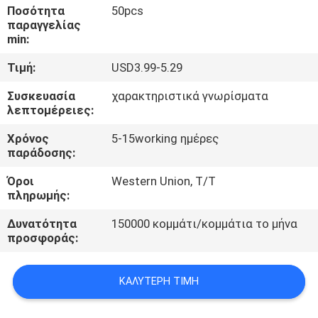
ΈΛΕΓΧΟΣ
Ποσότητα
50pcs
παραγγελίας
min:
ΜΑΣ
Τιμή:
USD3.99-5.29
ΕΛΆΤΕ
Συσκευασία
χαρακτηριστικά γνωρίσματα
ΣΕ
λεπτομέρειες:
ΕΠΑΦΉ
Χρόνος
5-15working ημέρες
ΜΕ
παράδοσης:
Όροι
Western Union, T/T
ΖΗΤΉΣΤΕ
πληρωμής:
ΈΝΑ
Δυνατότητα
150000 κομμάτι/κομμάτια το μήνα
προσφοράς:
ΑΠΌΣΠΑΣΜΑ
ΚΑΛΎΤΕΡΗ ΤΙΜΉ
SITEMAP