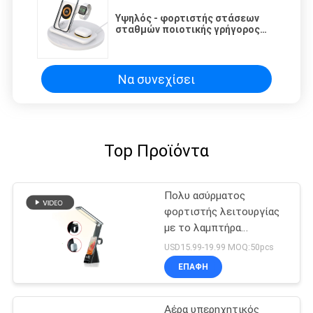
Υψηλός - φορτιστής στάσεων
σταθμών ποιοτικής γρήγορος
χρέωσης ασύρματος φορτιστής
4 σε 1 για τη Apple
Να συνεχίσει
Top Προϊόντα
Πολυ ασύρματος
φορτιστής λειτουργίας
με το λαμπτήρα
ρολογιών
USD15.99-19.99 MOQ:50pcs
ΕΠΑΦΉ
Αέρα υπερηχητικός