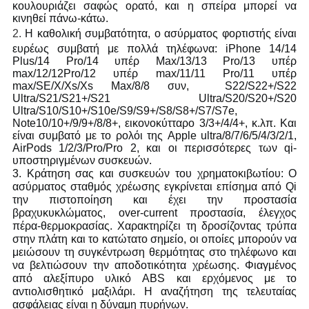
κουλουριάζει σαφώς ορατό, και η σπείρα μπορεί να 
κινηθεί πάνω-κάτω.
2.
Η καθολική συμβατότητα, ο ασύρματος φορτιστής είναι 
ευρέως συμβατή με πολλά τηλέφωνα: iPhone 14/14 
Plus/14 Pro/14 υπέρ Max/13/13 Pro/13 υπέρ 
max/12/12Pro/12 υπέρ max/11/11 Pro/11 υπέρ 
max/SE/X/Xs/Xs Max/8/8 συν,  S22/S22+/S22 
Ultra/S21/S21+/S21 Ultra/S20/S20+/S20 
Ultra/S10/S10+/S10e/S9/S9+/S8/S8+/S7/S7e, 
Note10/10+/9/9+/8/8+, εικονοκύτταρο 3/3+/4/4+, κ.λπ. Και 
είναι συμβατό με το ρολόι της Apple ultra/8/7/6/5/4/3/2/1, 
AirPods 1/2/3/Pro/Pro 2, και οι περισσότερες των qi-
υποστηριγμένων συσκευών.
3.
Κράτηση σας και συσκευών του χρηματοκιβωτίου: Ο 
ασύρματος σταθμός χρέωσης εγκρίνεται επίσημα από Qi 
την πιστοποίηση και έχει την προστασία 
βραχυκυκλώματος, over-current προστασία, έλεγχος 
πέρα-θερμοκρασίας. Χαρακτηρίζει τη δροσίζοντας τρύπα 
στην πλάτη και το κατώτατο σημείο, οι οποίες μπορούν να 
μειώσουν τη συγκέντρωση θερμότητας στο τηλέφωνο και 
να βελτιώσουν την αποδοτικότητα χρέωσης. Φιαγμένος 
από αλεξίπυρο υλικό ABS και ερχόμενος με το 
αντιολισθητικό μαξιλάρι. Η αναζήτηση της τελευταίας 
ασφάλειας είναι η δύναμη πυρήνων.