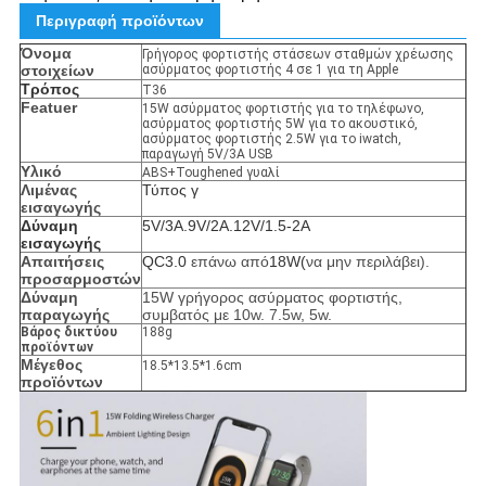
Περιγραφή προϊόντων
Όνομα
Γρήγορος φορτιστής στάσεων σταθμών χρέωσης
στοιχείων
ασύρματος φορτιστής 4 σε 1 για τη Apple
Τρόπος
T36
Featuer
15W ασύρματος φορτιστής για το τηλέφωνο,
ασύρματος φορτιστής 5W για το ακουστικό,
ασύρματος φορτιστής 2.5W για το iwatch,
παραγωγή 5V/3A USB
Υλικό
ABS+Toughened γυαλί
Λιμένας
Τύπος γ
εισαγωγής
Δύναμη
5V/3A.9V/2A.12V/1.5-2A
εισαγωγής
Απαιτήσεις
QC3.0
επάνω από
18W(
να μην περιλάβει).
προσαρμοστών
Δύναμη
15W γρήγορος ασύρματος φορτιστής,
παραγωγής
συμβατός με 10w. 7.5w, 5w.
Βάρος δικτύου
188g
προϊόντων
Μέγεθος
18.5*13.5*1.6cm
προϊόντων