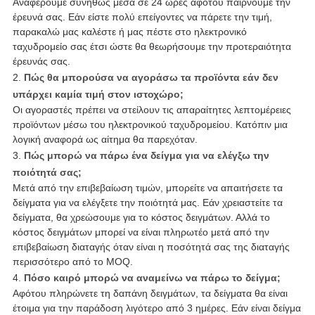
Αναφέρουμε συνήθως μέσα σε 24 ώρες αφότου παίρνουμε την
έρευνά σας. Εάν είστε πολύ επείγοντες να πάρετε την τιμή,
παρακαλώ μας καλέστε ή μας πέστε στο ηλεκτρονικό
ταχυδρομείο σας έτσι ώστε θα θεωρήσουμε την προτεραιότητα
έρευνάς σας.
2.
Πώς θα μπορούσα να αγοράσω τα προϊόντα εάν δεν
υπάρχει καμία τιμή στον ιστοχώρο;
Οι αγοραστές πρέπει να στείλουν τις απαραίτητες λεπτομέρειες
προϊόντων μέσω του ηλεκτρονικού ταχυδρομείου. Κατόπιν μια
λογική αναφορά ως αίτημα θα παρεχόταν.
3.
Πώς μπορώ να πάρω ένα δείγμα για να ελέγξω την
ποιότητά σας;
Μετά από την επιβεβαίωση τιμών, μπορείτε να απαιτήσετε τα
δείγματα για να ελέγξετε την ποιότητά μας. Εάν χρειαστείτε τα
δείγματα, θα χρεώσουμε για το κόστος δειγμάτων. Αλλά το
κόστος δειγμάτων μπορεί να είναι πληρωτέο μετά από την
επιβεβαίωση διαταγής όταν είναι η ποσότητά σας της διαταγής
περισσότερο από το MOQ.
4.
Πόσο καιρό μπορώ να αναμείνω να πάρω το δείγμα;
Αφότου πληρώνετε τη δαπάνη δειγμάτων, τα δείγματα θα είναι
έτοιμα για την παράδοση λιγότερο από 3 ημέρες. Εάν είναι δείγμα