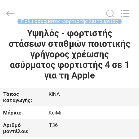
Tension
Industrial
Co.,
Ltd..
All
Πολυ ασύρματος φορτιστής λειτουργίας
Rights
Reserved.
Developed
Υψηλός - φορτιστής
ΣΠΊΤΙ
by
ECER
στάσεων σταθμών ποιοτικής
ΠΡΟΪΌΝΤΑ
γρήγορος χρέωσης
ασύρματος φορτιστής 4 σε 1
ΠΕΡΊΠΟΥ
για τη Apple
ΕΜΕΊΣ
Τόπος
ΚΙΝΑ
καταγωγής:
ΓΎΡΟΣ
ΕΡΓΟΣΤΑΣΊΩΝ
Μάρκα:
KeiMi
Αριθμό
T36
ΠΟΙΟΤΙΚΌΣ
μοντέλου: